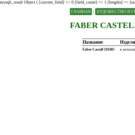
mysqli_result Object ( [current_field] => 0 [field_count] => 1 [lengths] => [
ГЛАВНАЯ
|
ХУДОЖЕСТВО И Г
FABER CASTELL
Название
Издели
Faber Castell 119305
в металли