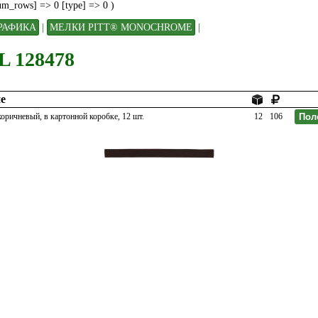
num_rows] => 0 [type] => 0 )
РАФИКА
|
МЕЛКИ PITT® MONOCHROME
|
 128478
е
оричневый, в картонной коробке, 12 шт.
12
106