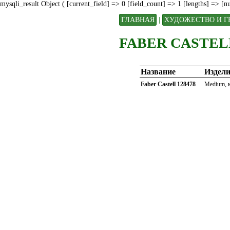
mysqli_result Object ( [current_field] => 0 [field_count] => 1 [lengths] => [
ГЛАВНАЯ
|
ХУДОЖЕСТВО И Г
FABER CASTELL
Название
Издели
Faber Castell 128478
Мedium, к