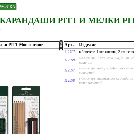
РАФИКА
|
КАРАНДАШИ PITT И МЕЛКИ PI
E
Арт.
Изделие
елки PITT Monochrome
112797
в блистере, 1 шт. сангина, 2 шт. сепи
в блистере, 1 шт. сангина, 2 шт. 
112799
наличии/
в блистере, набор графитных инст
112997
в наличии/
в блистере, пастельные карандаши 6
112998
нет в наличии/