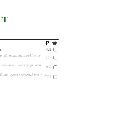
TT
я
463
чёрный, толщина ES/M /нет в
187
рументов + аксессуары /нет
1`038
 шт., сухая пастель 3 шт. /
1`309