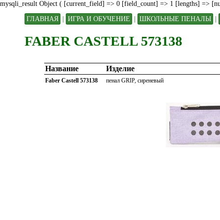
mysqli_result Object ( [current_field] => 0 [field_count] => 1 [lengths] => [
ГЛАВНАЯ
|
ИГРА И ОБУЧЕНИЕ
|
ШКОЛЬНЫЕ ПЕНАЛЫ
|
FABER CASTELL 573138
Название
Изделие
Faber Castell 573138
пенал GRIP, сиреневый