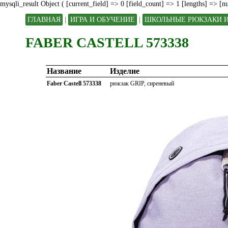
mysqli_result Object ( [current_field] => 0 [field_count] => 1 [lengths] => [
ГЛАВНАЯ
|
ИГРА И ОБУЧЕНИЕ
|
ШКОЛЬНЫЕ РЮКЗАКИ 
FABER CASTELL 573338
Название
Изделие
Faber Castell 573338
рюкзак GRIP, сиреневый