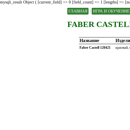
mysqli_result Object ( [current_field] => 0 [field_count] => 1 [lengths] => [
ГЛАВНАЯ
|
ИГРА И ОБУЧЕНИЕ
FABER CASTELL
Название
Издели
Faber Castell 120421
красный, 