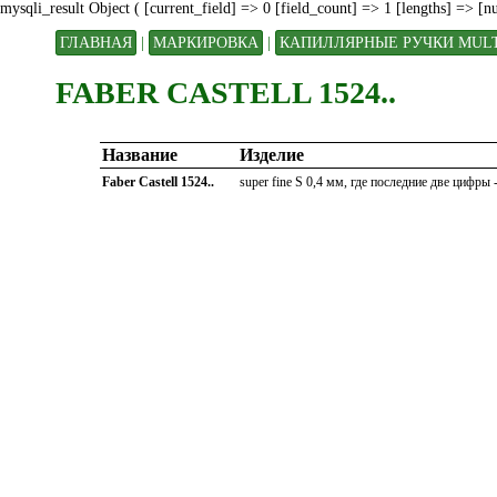
mysqli_result Object ( [current_field] => 0 [field_count] => 1 [lengths] => [
ГЛАВНАЯ
|
МАРКИРОВКА
|
КАПИЛЛЯРНЫЕ РУЧКИ MUL
FABER CASTELL 1524..
Название
Изделие
Faber Castell 1524..
super fine S 0,4 мм, где последние две цифры - 