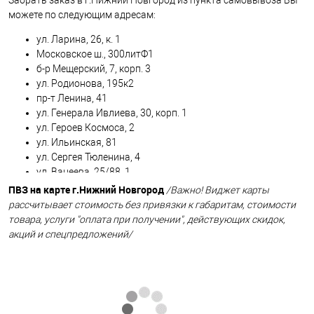
Забрать заказ в г.Нижний Новгород из пункта самовывоза Вы
можете по следующим адресам:
ул. Ларина, 26, к. 1
Московское ш., 300литФ1
б-р Мещерский, 7, корп. 3
ул. Родионова, 195к2
пр-т Ленина, 41
ул. Генерала Ивлиева, 30, корп. 1
ул. Героев Космоса, 2
ул. Ильинская, 81
ул. Сергея Тюленина, 4
ул. Ванеева, 25/88, 1
ул. Бурнаковская, 51а
ПВЗ на карте г.Нижний Новгород
/Важно! Виджет карты
ул. Красных зорь, 27
рассчитывает стоимость без привязки к габаритам, стоимости
пр. Гагарина, 7
товара, услуги "оплата при получении", действующих скидок,
Казанское шоссе, 29
акций и спецпредложений/
ул. Белинского, 110
ул. Белинского, 32
ул. Ошарская, 14
ул. Федосеенко, 4
пр-т Ленина, 67/1