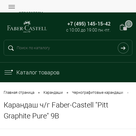
определяем...
+7 (495) 145-15-42
0
с 10:00 до 19:00 пн.-пт.
Каталог товаров
•
•
•
Главная страница
Карандаши
Чернографитовые карандаши
Fa
Карандаш ч/г Faber-Castell "Pitt
Graphite Pure" 9B