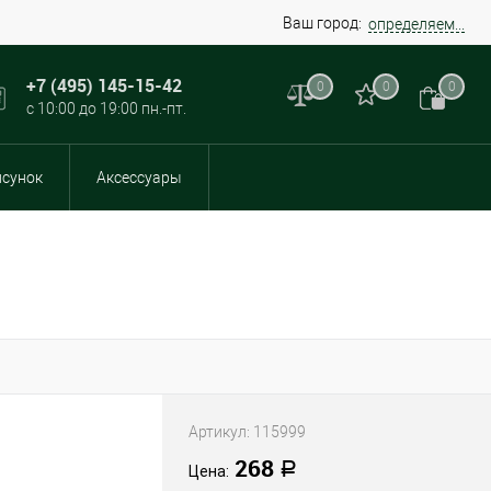
Ваш город:
определяем...
+7 (495) 145-15-42
0
0
0
с 10:00 до 19:00 пн.-пт.
исунок
Аксессуары
Артикул:
115999
268
Р
Цена: