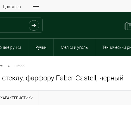
Доставка
рные ручки
Ручки
Мелки и уголь
Технический р
•
ell
115999
теклу, фарфору Faber-Castell, черный
ХАРАКТЕРИСТИКИ